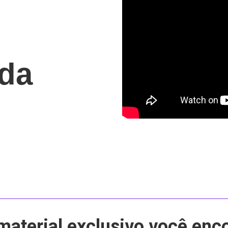
da
Mauris commodo 
material exclusivo você enco