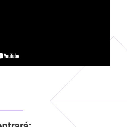
turpis elit, sed dictum orci pharetra ac.
ntrará: