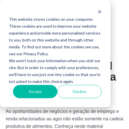
This website stores cookies on your computer.
These cookies are used to improve your website
experience and provide more personalized services
to you, both on this website and through other
media. To find out more about the cookies we use,
see our Privacy Policy.
We won't track your information when you visit our
Conheça o potencial
site. But in order to comply with your preferences,
do agro para além da
we'll have to use just one tiny cookie so that you're
not asked to make this choice again.
produção de
Accept
Decline
alimentos
As oportunidades de negócios e geração de emprego e
renda relacionadas ao agro não estão somente na cadeia
produtiva de alimentos. Conheça neste material